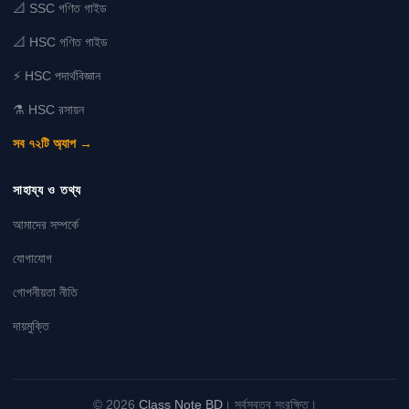
📐 SSC গণিত গাইড
📐 HSC গণিত গাইড
⚡ HSC পদার্থবিজ্ঞান
⚗️ HSC রসায়ন
সব ৭২টি অ্যাপ →
সাহায্য ও তথ্য
আমাদের সম্পর্কে
যোগাযোগ
গোপনীয়তা নীতি
দায়মুক্তি
© 2026
Class Note BD
। সর্বস্বত্ব সংরক্ষিত।