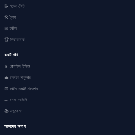
📝 মডেল টেস্ট
🛠 টুলস
📅 রুটিন
🏆 লিডারবোর্ড
ক্যাটাগরি
📱 মোবাইল রিভিউ
💼 চাকরির সার্কুলার
📅 রুটিন রেজাল্ট সাজেশন
🍳 বাংলা রেসিপি
📚 এডুকেশন
আমাদের অ্যাপ