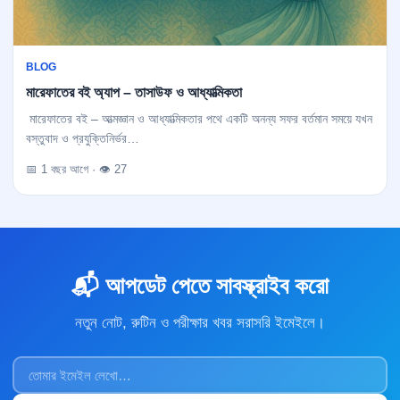
BLOG
মারেফাতের বই অ্যাপ – তাসাউফ ও আধ্যাত্মিকতা
মারেফাতের বই – আত্মজ্ঞান ও আধ্যাত্মিকতার পথে একটি অনন্য সফর বর্তমান সময়ে যখন
বস্তুবাদ ও প্রযুক্তিনির্ভর…
📅 1 বছর আগে · 👁 27
📬 আপডেট পেতে সাবস্ক্রাইব করো
নতুন নোট, রুটিন ও পরীক্ষার খবর সরাসরি ইমেইলে।